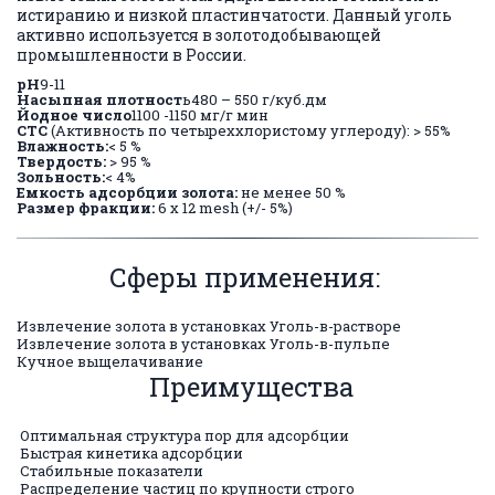
истиранию и низкой пластинчатости. Данный уголь
активно используется в золотодобывающей
промышленности в России.
pH
9-11
Насыпная плотност
ь480 – 550 г/куб.дм
Йодное число
1100 -1150 мг/г мин
СТС
(Активность по четыреххлористому углероду): > 55%
Влажность:
< 5 %
Твердость:
> 95 %
Зольность:
< 4%
Емкость адсорбции золота:
не менее 50 %
Размер фракции:
6 х 12 mesh (+/- 5%)
Сферы применения:
Извлечение золота в установках Уголь-в-растворе
Извлечение золота в установках Уголь-в-пульпе
Кучное выщелачивание
Преимущества
Оптимальная структура пор для адсорбции
Быстрая кинетика адсорбции
Стабильные показатели
Распределение частиц по крупности строго