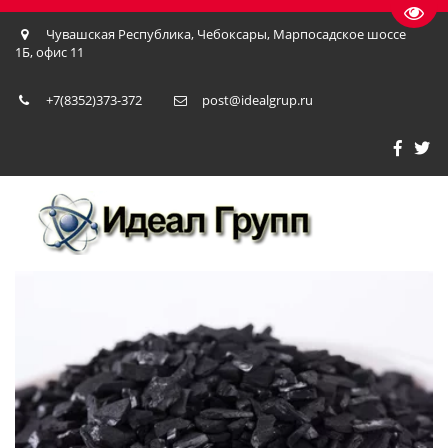
Пере
Чувашская Республика
,
Чебоксары
,
Марпосадское шоссе
1Б, офис 11
+7(8352)373-372
post@idealgrup.ru