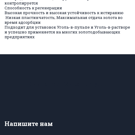
контролируется
Способность к регенерации
Высокая прочность и высокая устойчивость к истиранию
Низкая пластинчатость; Максимальная отдача золота во
время адсорбции
Подходит для установок Уголь-в-пульпе и Уголь-в-растворе
и успешно применяется на многих золотодобывающих
предприятиях
Компания "Идеал Групп"
Напишите нам