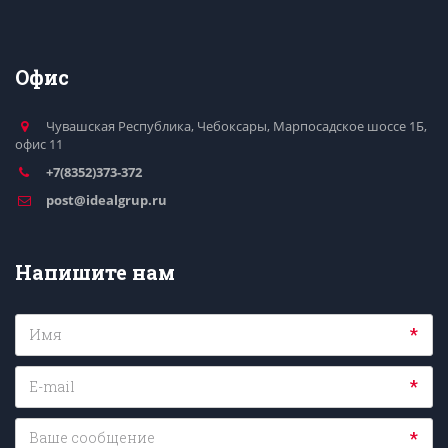
Офис
Чувашская Республика
,
Чебоксары
,
Марпосадское шоссе 1Б,
офис 11
+7(8352)373-372
post@idealgrup.ru
Напишите нам
*
*
*