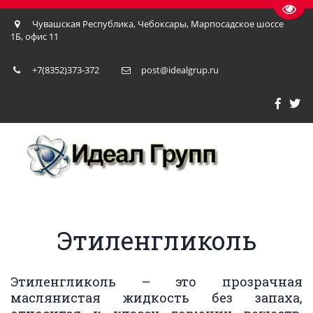
Пере
Чувашская Республика
,
Чебоксары
,
Марпосадское шоссе
1Б, офис 11
+7(8352)373-372
post@idealgrup.ru
Этиленгликоль
Этиленгликоль – это прозрачная
маслянистая жидкость без запаха,